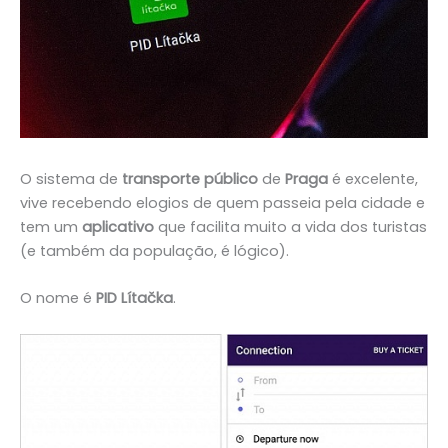
O sistema de
transporte público
de
Praga
é excelente,
vive recebendo elogios de quem passeia pela cidade e
tem um
aplicativo
que facilita muito a vida dos turistas
(e também da população, é lógico).
O nome é
PID Lítačka
.