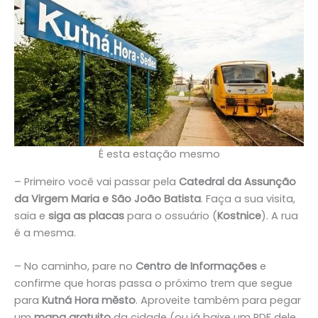
É esta estação mesmo
– Primeiro você vai passar pela
Catedral da Assunção
da Virgem Maria e São João Batista
. Faça a sua visita,
saia e
siga as placas
para o ossuário (
Kostnice
). A rua
é a mesma.
– No caminho, pare no
Centro de Informações
e
confirme que horas passa o próximo trem que segue
para
Kutná Hora město
. Aproveite também para pegar
um
mapa gratuito
da cidade (ou já baixe um PDF dele