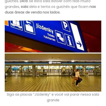
guichês.
Dica
: se esta sala estiver com filas muito
grandes,
saia
dela e tenta os guichês que ficam
nas
duas áreas de venda nos lados
.
Siga as placas “Jízdenky” e você vai parar nessa sala
grande