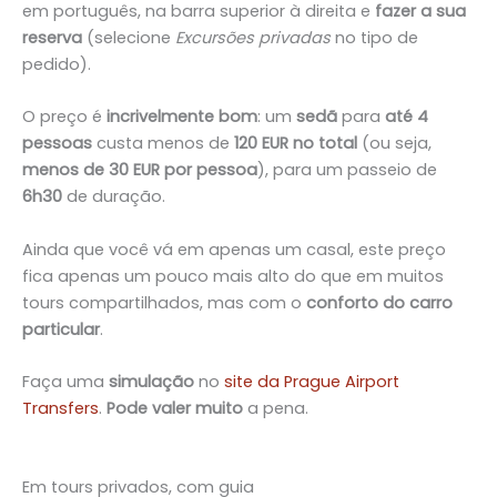
em português, na barra superior à direita e
fazer a sua
reserva
(selecione
Excursões privadas
no tipo de
pedido).
O preço é
incrivelmente bom
: um
sedã
para
até 4
pessoas
custa menos de
120 EUR no total
(ou seja,
menos de 30 EUR por pessoa
), para um passeio de
6h30
de duração.
Ainda que você vá em apenas um casal, este preço
fica apenas um pouco mais alto do que em muitos
tours compartilhados, mas com o
conforto do carro
particular
.
Faça uma
simulação
no
site da Prague Airport
Transfers
.
Pode valer muito
a pena.
Em tours privados, com guia
Em tours privados, com guia