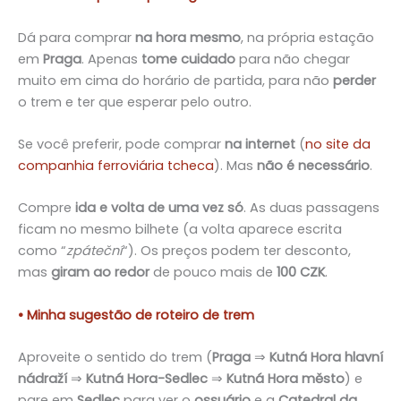
Dá para comprar
na hora mesmo
, na própria estação
em
Praga
. Apenas
tome cuidado
para não chegar
muito em cima do horário de partida, para não
perder
o trem e ter que esperar pelo outro.
Se você preferir, pode comprar
na internet
(
no site da
companhia ferroviária tcheca
). Mas
não é necessário
.
Compre
ida e volta de uma vez só
. As duas passagens
ficam no mesmo bilhete (a volta aparece escrita
como “
zpáteční
“). Os preços podem ter desconto,
mas
giram ao redor
de pouco mais de
100 CZK
.
• Minha sugestão de roteiro de trem
Aproveite o sentido do trem (
Praga
⇒
Kutná Hora hlavní
nádraží
⇒
Kutná Hora-Sedlec
⇒
Kutná Hora město
) e
pare em
Sedlec
para ver o
ossuário
e a
Catedral da