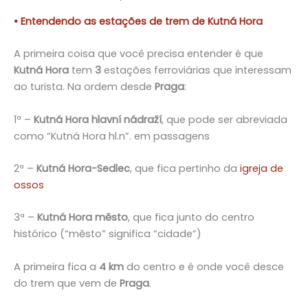
• Entendendo as estações de trem de Kutná Hora
A primeira coisa que você precisa entender é que
Kutná Hora
tem
3
estações ferroviárias que interessam
ao turista. Na ordem desde
Praga
:
1ª –
Kutná Hora hlavní nádraží
, que pode ser abreviada
como “Kutná Hora hl.n”. em passagens
2ª –
Kutná Hora-Sedlec
, que fica pertinho da
igreja de
ossos
3ª –
Kutná Hora město
, que fica junto do centro
histórico (“město” significa “cidade”)
A primeira fica a
4 km
do centro e é onde você desce
do trem que vem de
Praga
.