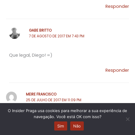
Responder
GABE BRITTO
7 DE AGOSTO DE 2017 EM 7:43 PM
Que legal, Diego! =)
Responder
MEIRE FRANCISCO
25 DE JULHO DE 2017 EM 11:09 PM
O Insider Praga usa cookies para melhorar a sua experiência de
navegação. Você está OK com isso?
Beijo grande. Informações valiosíssimas,
principalmente para idosa que fala pouco inglês
Sim
Não
hahaha. Agora vou mais tranquila.