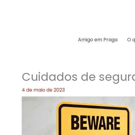
Ir
para
o
conteúdo
Amigo em Praga
O q
Cuidados de segur
4 de maio de 2023