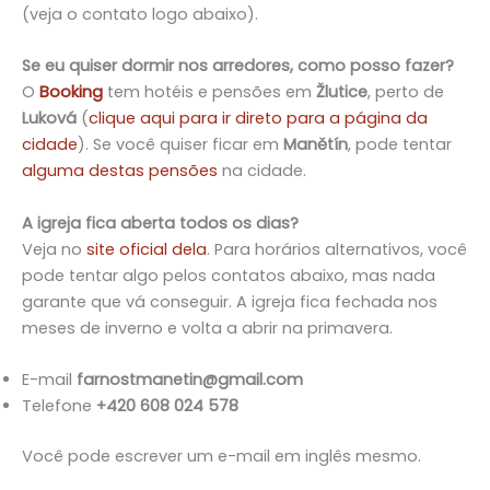
(veja o contato logo abaixo).
Se eu quiser dormir nos arredores, como posso fazer?
O
Booking
tem hotéis e pensões em
Žlutice
, perto de
Luková
(
clique aqui para ir direto para a página da
cidade
). Se você quiser ficar em
Manětín
, pode tentar
alguma destas pensões
na cidade.
A igreja fica aberta todos os dias?
Veja no
site oficial dela
. Para horários alternativos, você
pode tentar algo pelos contatos abaixo, mas nada
garante que
vá conseguir. A igreja fica fechada nos
meses de inverno e volta a abrir na primavera.
E-mail
farnostmanetin@gmail.com
T
elefone
+420 608 024 578
Você pode escrever um e-mail em inglês mesmo.