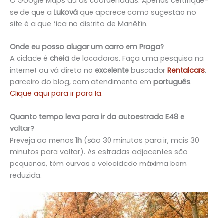
O Google Maps dá as coordenadas. Apenas certifique-
se de que a
Luková
que aparece como sugestão no
site é a que fica no distrito de Manětín.
Onde eu posso alugar um carro em Praga?
A cidade é
cheia
de locadoras. Faça uma pesquisa na
internet ou vá direto no
excelente
buscador
Rentalcars
,
parceiro do blog, com atendimento em
português
.
Clique aqui para ir para lá
.
Quanto tempo leva para ir da autoestrada E48 e
voltar?
Preveja ao menos
1h
(são 30 minutos para ir, mais 30
minutos para voltar). As estradas adjacentes são
pequenas, têm curvas e velocidade máxima bem
reduzida.