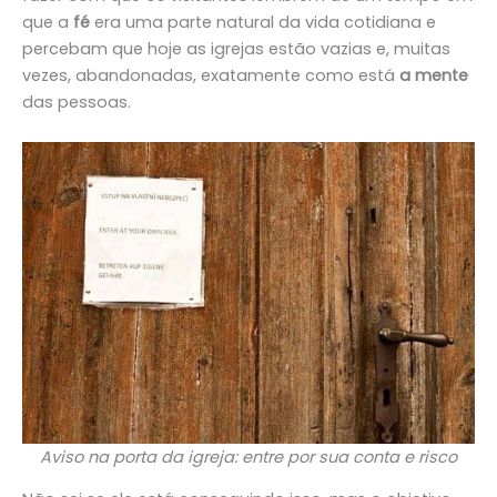
que a
fé
era uma parte natural da vida cotidiana e
percebam que hoje as igrejas estão vazias e, muitas
vezes, abandonadas, exatamente como está
a mente
das pessoas.
Aviso na porta da igreja: entre por sua conta e risco