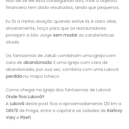
Não sei se ele está conseguindo isso, mas o objetivo
financeiro tem dado resultados, ainda que pequenos.
Eu fiz a minha doação quando estive lá, é claro. Mas,
sinceramente, torço para que os restauradores
protejam a São Jorge
sem mudar
as caraterísticas
atuais.
Os fantasmas de Jakub combinam uma igreja com
cara de
abandonada
. E uma igreja com cara de
abandonada, por sua vez, combina com uma Luková
perdida
no mapa tcheco.
Como chegar na igreja dos fantasmas de Luková
Onde fica Luková?
A
Luková
deste post fica a aproximadamente 120 km a
OESTE
de Praga, entre a capital e as cidades de
Karlovy
Vary
e
Plzeň
.