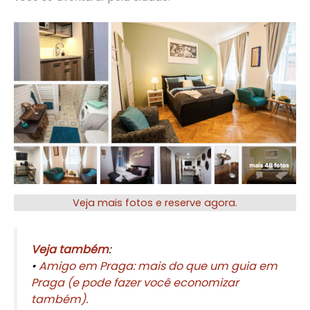
Veja mais fotos e reserve agora.
Veja também
:
•
Amigo em Praga: mais do que um guia em
Praga (e pode fazer você economizar
também).