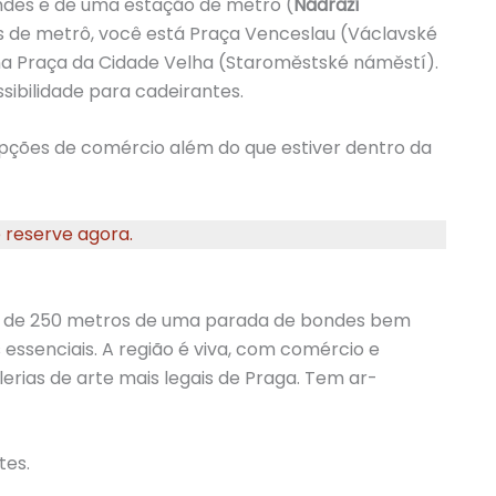
ndes e de uma estação de metrô (
Nádraží
s de metrô, você está Praça Venceslau (Václavské
na Praça da Cidade Velha (Staroměstské náměstí).
ibilidade para cadeirantes.
opções de comércio além do que estiver dentro da
e reserve agora.
os de 250 metros de uma parada de bondes bem
essenciais. A região é viva, com comércio e
erias de arte mais legais de Praga. Tem ar-
tes.