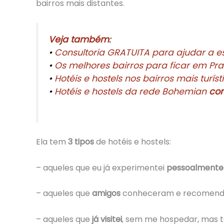
bairros mais distantes.
Veja também
:
•
Consultoria GRATUITA para ajudar a es
•
Os melhores bairros para ficar em Pr
•
Hotéis e hostels nos bairros mais turí
•
Hotéis e hostels da rede Bohemian
co
Ela tem
3 tipos
de hotéis e hostels:
– aqueles que eu já experimentei
pessoalmente
– aqueles que
amigos
conheceram e recomen
– aqueles que
já visitei
, sem me hospedar, mas