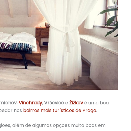
míchov
,
Vinohrady
,
Vršovice
e
Žižkov
é uma boa
spedar nos
bairros mais turísticos de Praga
.
regiões, além de algumas opções muito boas em