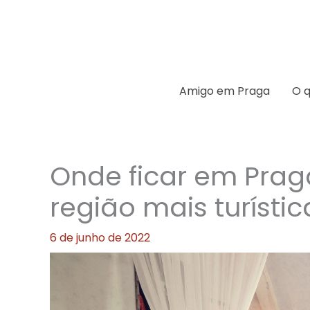
Ir
para
o
conteúdo
Amigo em Praga
O q
Onde ficar em Praga
região mais turístic
6 de junho de 2022