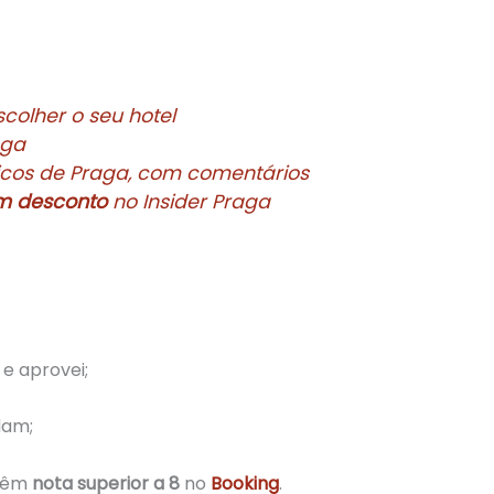
colher o seu hotel
aga
sticos de Praga, com comentários
m desconto
no Insider Praga
e aprovei;
dam;
 têm
nota superior a 8
no
Booking
.