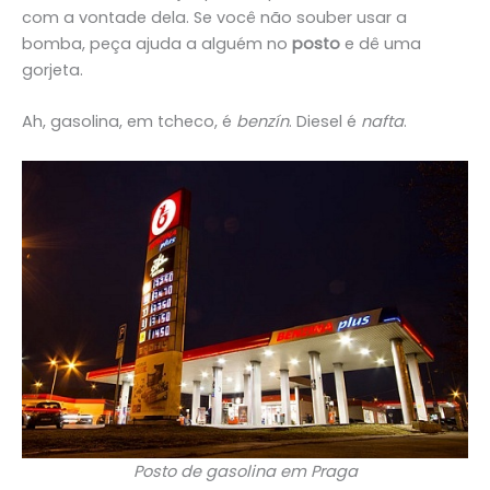
com a vontade dela. Se você não souber usar a
bomba, peça ajuda a alguém no
posto
e dê uma
gorjeta.
Ah, gasolina, em tcheco, é
benzín
.
Diesel é
nafta
.
Posto de gasolina em Praga