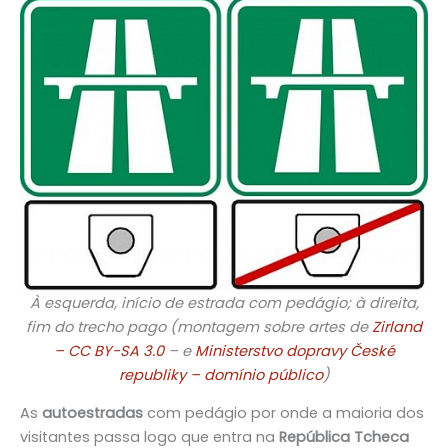
À esquerda, início de estrada com pedágio; à direita,
fim do trecho pago (montagem sobre artes de
Zirland
– CC BY-SA 3.0
– e
Ministerstvo dopravy České
republiky – domínio público
)
As
autoestradas
com pedágio por onde a maioria dos
visitantes passa logo que entra na
República Tcheca