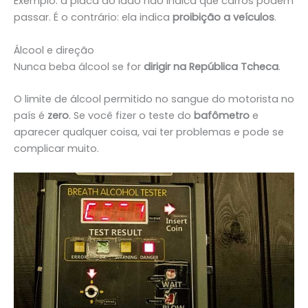
Exemplo: a placa ao lado não indica que carros podem
passar. É o contrário: ela indica
proibição a veículos
.
Álcool e direção
Nunca beba álcool se for
dirigir na República Tcheca
.
O limite de álcool permitido no sangue do motorista no
país é
zero
. Se você fizer o teste do
bafômetro
e
aparecer qualquer coisa, vai ter problemas e pode se
complicar muito.