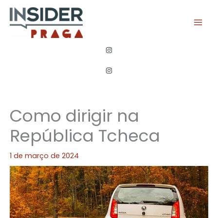
Ir
para
o
conteúdo
Como dirigir na
República Tcheca
1 de março de 2024