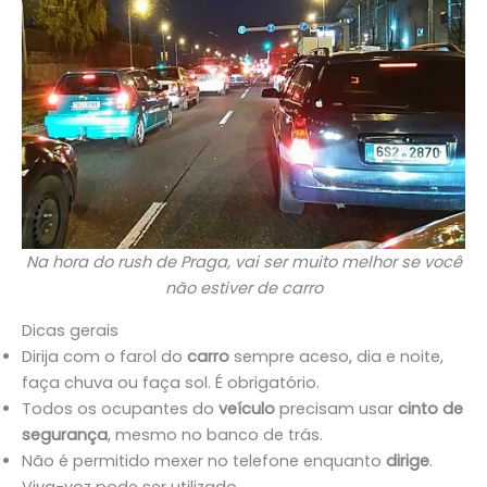
Na hora do rush de Praga, vai ser muito melhor se você
não estiver de carro
Dicas gerais
Dirija com o farol do
carro
sempre aceso, dia e noite,
faça chuva ou faça sol. É obrigatório.
Todos os ocupantes do
veículo
precisam usar
cinto de
segurança
, mesmo no banco de trás.
Não é permitido mexer no telefone enquanto
dirige
.
Viva-voz pode ser utilizado.