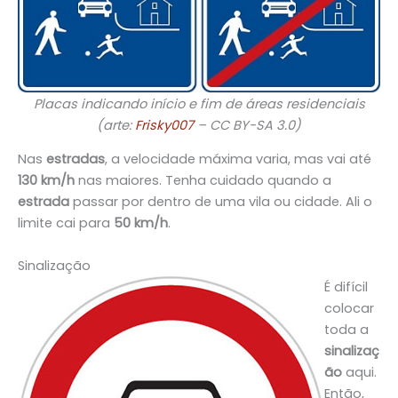
Placas indicando início e fim de áreas residenciais
(arte:
Frisky007
– CC BY-SA 3.0)
Nas
estradas
, a velocidade máxima varia, mas vai até
130 km/h
nas maiores. Tenha cuidado quando a
estrada
passar por dentro de uma vila ou cidade. Ali o
limite cai para
50 km/h
.
Sinalização
É difícil
colocar
toda a
sinalizaç
ão
aqui.
Então,