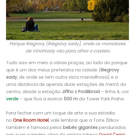
Parque Riegrovy (Riegrovy sady), onde os moradores
de Vinohrady vão para olhar o castelo
Tudo isso em meio a várias praças, ao lado do parque
que é um dos meus preferidos na cidade (
Riegrovy
sady
, de onde se tem outra vista maravilhosa) e a
uma distância de apenas duas estações de metrô do
centro, desde a estação
Jiřího z Poděbrad
– linha A, cor
verde
– que fica a exatos
500 m
da Tower Park Praha.
Para fechar com um toque de arte a sua estadia
no
One Room Hotel
, vale lembrar que a Torre Žižkov
também é famosa pelos
bebês gigantes
pendurados
nas suas paredes, obra do artista tcheco
David Černý