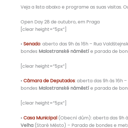
Veja a lista abaixo e programe as suas visitas.
Open Day 28 de outubro, em Praga
[clear height=”5px”]
•
Senado
: aberto das 9h às 16h – Rua Valdštejns
bondes
Malostranské náměstí
e parada de bon
[clear height=”5px”]
•
Câmara de Deputados
: aberta das 9h às 16h 
bondes
Malostranské náměstí
e parada de bon
[clear height=”5px”]
•
Casa Municipal
(Obecní dům): aberta das 9h às
Velha
(Staré Město) – Parada de bondes e me