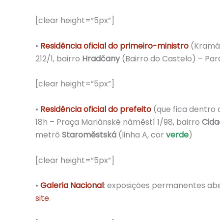
[clear height=”5px”]
•
Residência oficial do primeiro-ministro
(Kramář
212/1, bairro
Hradčany
(Bairro do Castelo) – Pa
[clear height=”5px”]
•
Residência oficial do prefeito
(que fica dentro 
18h – Praça Mariánské náměstí 1/98, bairro
Cida
metrô
Staroměstská
(linha A, cor
verde
)
[clear height=”5px”]
•
Galeria Nacional
: exposições permanentes aber
site
.