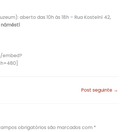
zeum): aberto das 10h às 18h – Rua Kostelní 42,
 náměstí
d/embed?
&h=480]
Post seguinte
→
ampos obrigatórios são marcados com
*