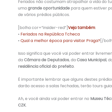
Feriados não costumam atrapalhar a vida do t
uma
grande oportunidade
para quem estiver pa
de vários prédios públicos.
[bolha cor=”insider-red”]
Veja também
:
•
Feriados na República Tcheca
•
Qual a melhor época para visitar Praga?
[/bol
Isso significa que você vai poder entrar livreme
da
Câmara de Deputados
, da
Casa Municipal
, 
residência oficial do prefeito
.
É importante lembrar que alguns destes prédio
darão acesso a salas fechadas, terão tours guiad
Ah, e você ainda vai poder entrar no
Museu Técn
CZK
.