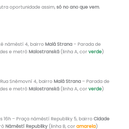
 Outra oportunidade assim,
só no ano que vem
.
ké náměstí 4, bairro
Malá Strana
– Parada de
des e metrô
Malostranská
(linha A, cor
verde
)
– Rua Sněmovní 4, bairro
Malá Strana
– Parada de
des e metrô
Malostranská
(linha A, cor
verde
)
 16h – Praça náměstí Republiky 5, bairro
Cidade
trô
Náměstí Republiky
(linha B, cor
amarela
)