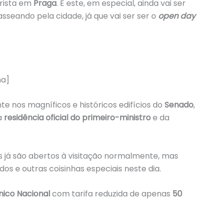
urista em
Praga
. E este, em especial, ainda vai ser
sseando pela cidade, já que vai ser ser o
open day
ha]
nte nos magníficos e históricos edifícios do
Senado
,
da
residência oficial do primeiro-ministro
e da
s já são abertos à visitação normalmente, mas
os e outras coisinhas especiais neste dia.
ico Nacional
com tarifa reduzida de apenas
50