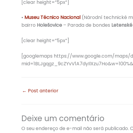
[clear height=”5px”]
•
Museu Técnico Nacional
(Národní technické mu
bairro
Holešovice
– Parada de bondes
Letenské
[clear height=”5px”]
[googlemaps https://www.google.com/maps/
mid=1BLJgqgz_9cZYvV1A7dyIlXzu7Ho&w=100%
←
Post anterior
Deixe um comentário
O seu endereço de e-mail não será publicado.
C