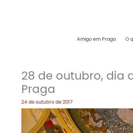
Ir
para
o
conteúdo
Amigo em Praga
O q
28 de outubro, dia
Praga
24 de outubro de 2017