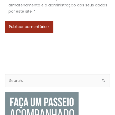
armazenamento e a administração dos seus dados
por este site.
*
P
e
s
q
u
i