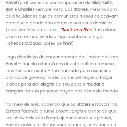
Havel
(praticamente contemporâneo de
Mick
,
Keith
,
Ron
e
Charlie
) sempre foi fã dos
Stones
, mesmo com
as dificuldades que os comunistas russos colocavam
para que a banda não entrasse nos seus domínios
(para você ter uma ideia,
“
Black and Blue
’
’ foi o
único
álbum stoniano vendido legalmente na antiga
Tchecoslováquia
, antes de
1989
).
Logo depois do desmoronamento da Cortina de Ferro,
Havel
– àquela altura já um ativista político famoso
internacionalmente – foi chamado para assumir a
bronca de governar o seu país e começou a traçar
planos para dar
alegria
ao seu povo e
mudar a
imagem
da sua pequena nação aos olhos do mundo.
No meio de 1990, sabendo que os
Stones
estavam na
Europa
fazendo a turnê
Urban Jungle
e ciente de que
um show deles em
Praga
ajudaria nos seus planos,
Havel resolveu telefonar para a banda, convidando a