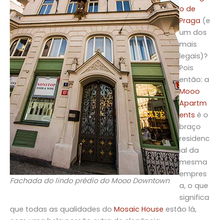
o de
Praga
(e
um dos
mais
legais)?
Pois
então: a
Mooo
Apartm
ents
é o
braço
residenc
ial da
mesma
empres
Fachada do lindo prédio do Mooo Downtown
a, o que
significa
que todas as qualidades do
Mosaic House
estão lá,