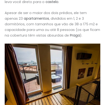
leva você direto para o
castelo
.
Apesar de ser o maior dos dois prédios, ele tem
apenas 23
apartamentos
, divididos em 1, 2 e 3
dormitórios, com tamanhos que vão de 38 a 175 m2 e
capacidade para uma ou até 8 pessoas (os que ficam
na cobertura têm vistas absurdas de
Praga
).