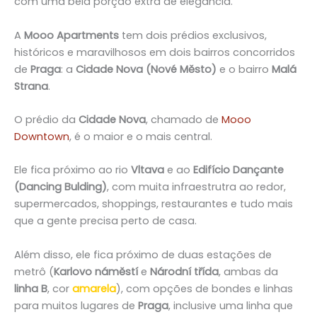
com uma bela porção extra de elegância.
A
Mooo Apartments
tem dois prédios exclusivos,
históricos e maravilhosos em dois bairros concorridos
de
Praga
: a
Cidade Nova (Nové Město)
e o bairro
Malá
Strana
.
O prédio da
Cidade Nova
, chamado de
Mooo
Downtown
, é o maior e o mais central.
Ele fica próximo ao rio
Vltava
e ao
Edifício Dançante
(Dancing Bulding)
, com muita infraestrutra ao redor,
supermercados, shoppings, restaurantes e tudo mais
que a gente precisa perto de casa.
Além disso, ele fica próximo de duas estações de
metrô (
Karlovo náměstí
e
Národní třída
, ambas da
linha B
, cor
amarela
), com opções de bondes e linhas
para muitos lugares de
Praga
, inclusive uma linha que