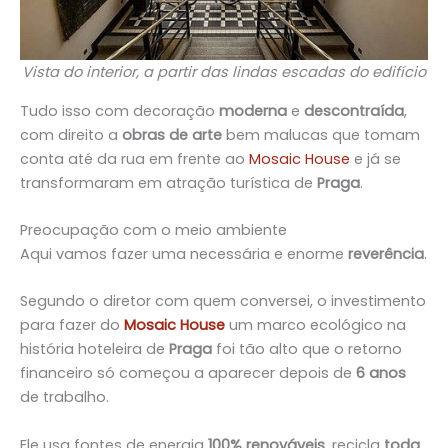
Vista do interior, a partir das lindas escadas do edifício
Tudo isso com decoração
moderna
e
descontraída
,
com direito a
obras de arte
bem malucas que tomam
conta até da rua em frente ao
Mosaic House
e já se
transformaram em atração turística de
Praga
.
Preocupação com o meio ambiente
Aqui vamos fazer uma necessária e enorme
reverência
.
Segundo o diretor com quem conversei, o investimento
para fazer do
Mosaic House
um marco ecológico na
história hoteleira de
Praga
foi tão alto que o retorno
financeiro só começou a aparecer depois de
6 anos
de trabalho.
Ele usa fontes de energia
100% renováveis
, recicla
toda