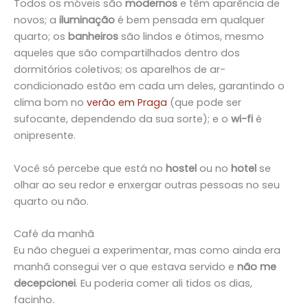
Todos os móveis são
modernos
e têm aparência de
novos; a
iluminação
é bem pensada em qualquer
quarto; os
banheiros
são lindos e ótimos, mesmo
aqueles que são compartilhados dentro dos
dormitórios coletivos; os aparelhos de ar-
condicionado estão em cada um deles, garantindo o
clima bom no
verão em Praga
(que pode ser
sufocante, dependendo da sua sorte); e o
wi-fi
é
onipresente.
Você só percebe que está no
hostel
ou no
hotel
se
olhar ao seu redor e enxergar outras pessoas no seu
quarto ou não.
Café da manhã
Eu não cheguei a experimentar, mas como ainda era
manhã consegui ver o que estava servido e
não me
decepcionei
. Eu poderia comer ali tidos os dias,
facinho.