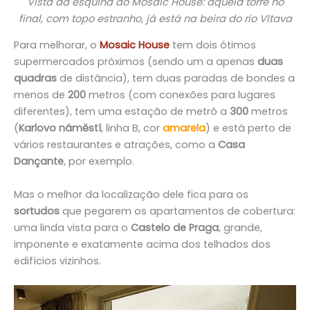
Vista da esquina do Mosaic House: aquela torre no
final, com topo estranho, já está na beira do rio Vltava
Para melhorar, o
Mosaic House
tem dois ótimos
supermercados próximos (sendo um a apenas
duas
quadras
de distância), tem duas paradas de bondes a
menos de
200
metros (com conexões para lugares
diferentes), tem uma estação de metrô a
300
metros
(
Karlovo náměstí
, linha B, cor
amarela
) e está perto de
vários restaurantes e atrações, como a
Casa
Dançante
, por exemplo.
Mas o melhor da localização dele fica para os
sortudos
que pegarem os apartamentos de cobertura:
uma linda vista para o
Castelo de Praga
, grande,
imponente e exatamente acima dos telhados dos
edifícios vizinhos.