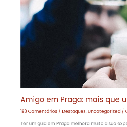
Amigo em Praga: mais que 
193 Comentários
/
Destaques
,
Uncategorized
/
Ter um guia em Praga melhora muito a sua expe