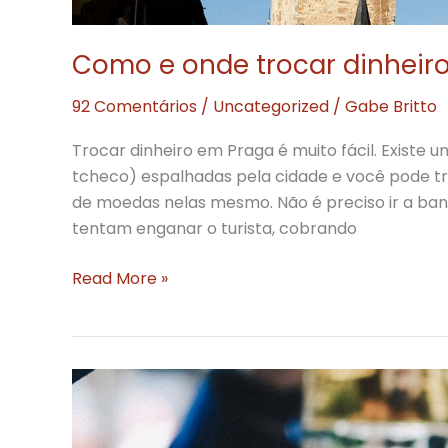
Como e onde trocar dinheir
92 Comentários
/
Uncategorized
/
Gabe Britto
Trocar dinheiro em Praga é muito fácil. Existe
tcheco) espalhadas pela cidade e você pode tro
de moedas nelas mesmo. Não é preciso ir a ban
tentam enganar o turista, cobrando
Como
Read More »
e
onde
trocar
dinheiro
em
Praga