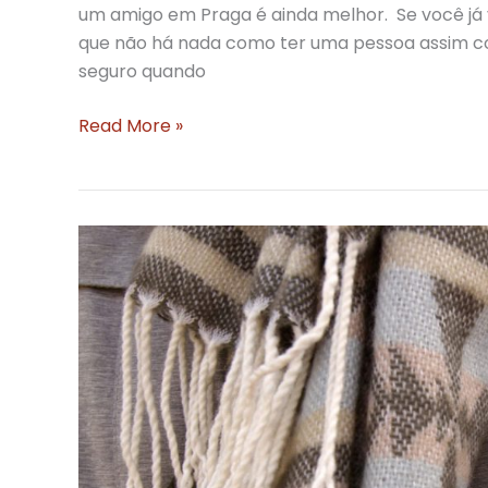
um amigo em Praga é ainda melhor. Se você já 
que não há nada como ter uma pessoa assim co
seguro quando
Amigo
Read More »
em
Praga:
mais
que
um
guia
em
Praga