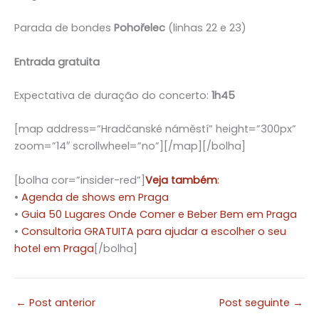
Parada de bondes
Pohořelec
(linhas 22 e 23)
Entrada gratuita
Expectativa de duração do concerto:
1h45
[map address=”Hradčanské náměstí” height=”300px”
zoom=”14″ scrollwheel=”no”][/map][/bolha]
[bolha cor=”insider-red”]
Veja também
:
•
Agenda de shows em Praga
•
Guia 50 Lugares Onde Comer e Beber Bem em Praga
•
Consultoria GRATUITA para ajudar a escolher o seu
hotel em Praga
[/bolha]
←
Post anterior
Post seguinte
→