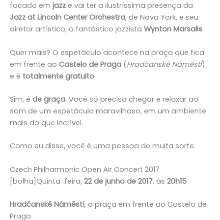
focado em
jazz
e vai ter a ilustríssima presença da
Jazz at Lincoln Center Orchestra
, de Nova York, e seu
diretor artístico, o fantástico jazzista
Wynton Marsalis
.
Quer mais? O espetáculo acontece na praça que fica
em frente ao
Castelo de Praga
(
Hradčanské Náměstí
)
e é
totalmente gratuito
.
Sim, é
de graça
. Você só precisa chegar e relaxar ao
som de um espetáculo maravilhoso, em um ambiente
mais do que incrível.
Como eu disse, você é uma pessoa de muita sorte.
Czech Philharmonic Open Air Concert 2017
[bolha]Quinta-feira,
22 de junho de 2017
, às
20h15
Hradčanské Náměstí
, a praça em frente ao Castelo de
Praga